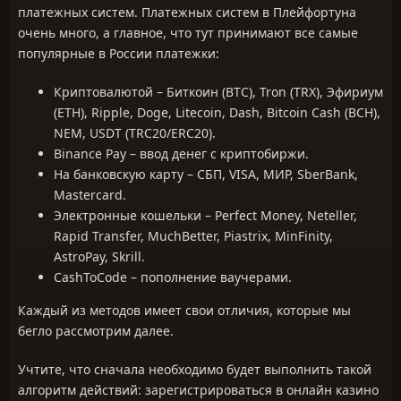
платежных систем. Платежных систем в Плейфортуна
очень много, а главное, что тут принимают все самые
популярные в России платежки:
Криптовалютой – Биткоин (BTC), Tron (TRX), Эфириум
(ETH), Ripple, Doge, Litecoin, Dash, Bitcoin Cash (BCH),
NEM, USDT (TRC20/ERC20).
Binance Pay – ввод денег с криптобиржи.
На банковскую карту – СБП, VISA, МИР, SberBank,
Mastercard.
Электронные кошельки – Perfect Money, Neteller,
Rapid Transfer, MuchBetter, Piastrix, MinFinity,
AstroPay, Skrill.
CashToCode – пополнение ваучерами.
Каждый из методов имеет свои отличия, которые мы
бегло рассмотрим далее.
Учтите, что сначала необходимо будет выполнить такой
алгоритм действий: зарегистрироваться в онлайн казино