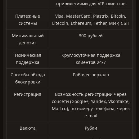
привилегиями для VIP клиентов
Платежные
Visa, MasterCard, Piastrix, Bitcoin,
системы
Litecoin, Ethereum, Tether, МИР, СБП
Минимальный
300 рублей
депозит
Техническая
Круглосуточная поддержка
поддержка
клиентов 24/7
Способы обхода
Рабочее зеркало
блокировки
Регистрация
Возможность регистрации через
соцсети (Google+, Yandex, Vkontakte,
Mail ru), по номеру телефона, через
e-mail
Валюта
Рубли