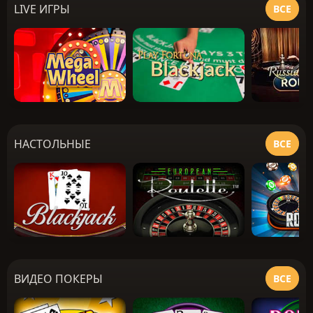
LIVE ИГРЫ
ВСЕ
НАСТОЛЬНЫЕ
ВСЕ
ВИДЕО ПОКЕРЫ
ВСЕ