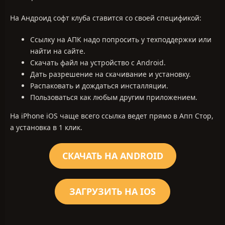
На Андроид софт клуба ставится со своей спецификой:
Ссылку на АПК надо попросить у техподдержки или
найти на сайте.
Скачать файл на устройство с Android.
Дать разрешение на скачивание и установку.
Распаковать и дождаться инсталляции.
Пользоваться как любым другим приложением.
На iPhone iOS чаще всего ссылка ведет прямо в Апп Стор,
а установка в 1 клик.
СКАЧАТЬ НА ANDROID
ЗАГРУЗИТЬ НА IOS