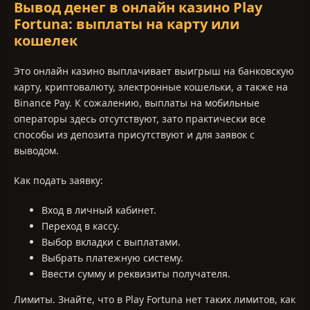
Вывод денег в онлайн казино Play
Fortuna: выплаты на карту или
кошелек
Это онлайн казино выплачивает выигрыш на банковскую
карту, криптовалюту, электронные кошельки, а также на
Binance Pay. К сожалению, выплаты на мобильные
операторы здесь отсутствуют, зато практически все
способы из депозита присутствуют и для заявок с
выводом.
Как подать заявку:
Вход в личный кабинет.
Переход в кассу.
Выбор вкладки с выплатами.
Выбрать платежную систему.
Ввести сумму и реквизиты получателя.
Лимиты
. Знайте, что в Play Fortuna нет таких лимитов, как