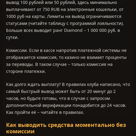
вывод 100 рублей или 50 рублей, здесь минимально
выплачивают от 750 RUB на электронные кошельки, от
1000 руб на карты. Лимиты на вывод ограничиваются
статусами (читайте таблицу с программой лояльности).
Больше всех выводит ранг Diamond – 1 000 000 руб. в
сутки.
Комиссии.
Если в кассе напротив платежной системы не
отображается комиссия, то казино не взимает проценты
за переводы. В таком случае – только комиссия на
стороне платежки.
Как долго ждать выплату?
В правилах клуба написано, что
самый быстрый вывод может быть от 20 минут до 2
часов, но будьте готовы, что в случае с запросом
дополнительной верификации понадобится до 24 часов.
Как пройти её – читайте в правилах.
Как выводить средства моментально без
комиссии