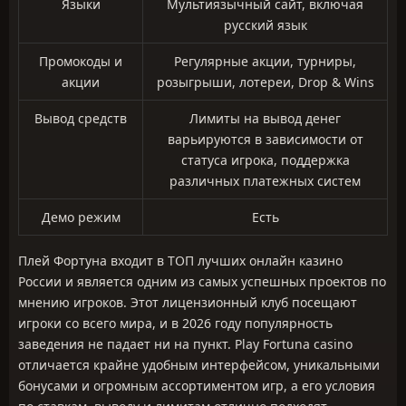
Языки
Мультиязычный сайт, включая
русский язык
Промокоды и
Регулярные акции, турниры,
акции
розыгрыши, лотереи, Drop & Wins
Вывод средств
Лимиты на вывод денег
варьируются в зависимости от
статуса игрока, поддержка
различных платежных систем
Демо режим
Есть
Плей Фортуна входит в ТОП лучших онлайн казино
России и является одним из самых успешных проектов по
мнению игроков. Этот лицензионный клуб посещают
игроки со всего мира, и в 2026 году популярность
заведения не падает ни на пункт. Play Fortuna casino
отличается крайне удобным интерфейсом, уникальными
бонусами и огромным ассортиментом игр, а его условия