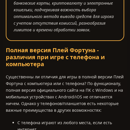
банковские карты, криптовалюту и электронные
кошельки, подчеркивая важность выбора
оптимального метода вывода средств для игрока
с учетом отсутствия комиссий, разнообразия
лимитов и времени обработки заявок.
Полная версия Плей Фортуна -
различия при игре с телефона и
компьютера
Существенны ли отличия для игры в полной версии Плей
Фортуна с компьютера или с телефона? По функционалу,
полная версия официального сайта на ПК с Windows и на
мобильных устройствах с Android/iOS не отличается
ничем. Однако у телефонов/планшетов есть некоторые
важные преимущества в других возможностях:
С телефона играют из любого места, если есть
интернет.