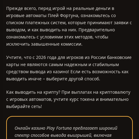
Прежде всего, перед игрой на реальные деньги в
игровые автоматы Плей Фортуна, ознакомьтесь со
списком платежных систем, которые принимают заявки с
выводом, и как выводить на них. Предварительно
ознакомьтесь с условиями этих методов, чтобы
исключить завышенные комиссии.
Учтите, что с 2026 года для игроков из России банковские
карты не являются самым надежным и стабильным
средством вывода из казино! Если есть возможность как
выводить иначе – выберите другой способ.
Как выводить на крипту? При выплатах на криптовалюту
с игровых автоматов, учтите курс токена и внимательно
выбирайте сеть!
Онлайн казино Play Fortuna предлагает широкий
спектр способов вывода выигрышей, включая