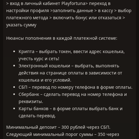
> вход в личный кабинет Playfortuna> переход в
настройки профиля >заполнить данные > в кассу > выбор
платежного метода > включить бонус или отказаться >
указать сумму
Нюансы пополнения в каждой платежной системе:
Крипта – выбрать токен, ввести адрес кошелька,
учесть курс и сеть!
Электронный кошельки – выбрать, выполнять
действия на странице оплаты в зависимости от
кошелька и его условий.
СБП – перевод по номеру телефона в форме оплаты.
Сбербанк – сделать перевод на номер телефона и
реквизиты.
Карты банков – в форме оплаты выбрать банк и
сделать перевод.
Минимальный депозит – 300 рублей через СБП.
Следующий минимальный порог суммы – 350 через